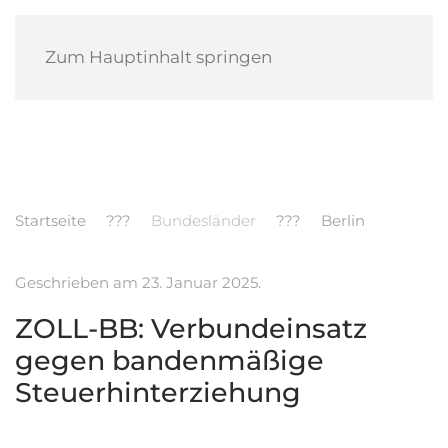
POLIZEI MELDUNGEN
Zum Hauptinhalt springen
Startseite
Bundesländer
Berlin
Geschrieben am
23. Januar 2025
.
ZOLL-BB: Verbundeinsatz
gegen bandenmäßige
Steuerhinterziehung